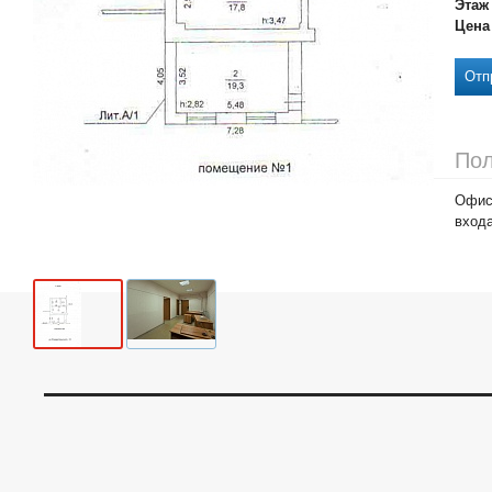
Этаж
Цена
Отп
Пол
Офисн
входа