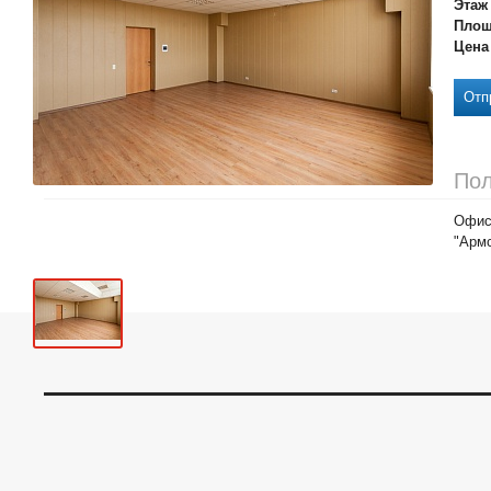
Этаж
Площ
Цена
Отп
Пол
Офисн
"Армс